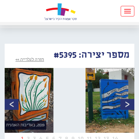
Toggle
navigation
מספר יצירה: #5395
חזרה לגלרייה >>
2019, באדיבות האמנית
1
2
3
4
5
6
7
8
9
10
11
12
13
14