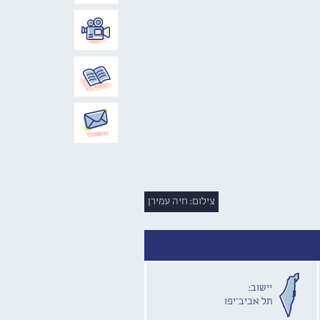
צילום: חיה עמירן
יישוב:
תל אביב־יפו