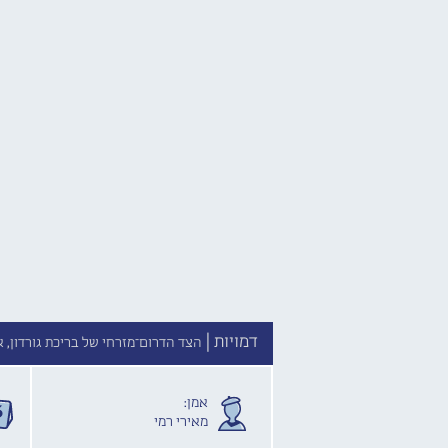
דמויות |
הצד הדרום־מזרחי של בריכת גורדון, אליעזר פרי 14, 
אמן:
מאירי רמי