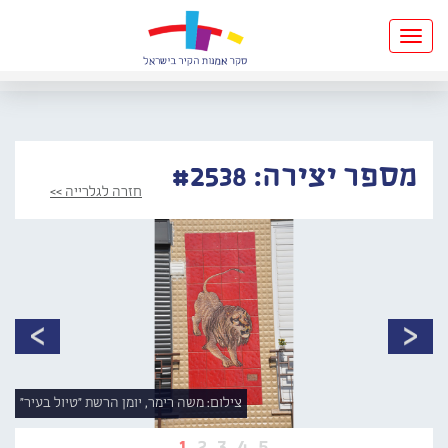
Toggle
navigation
מספר יצירה: #2538
חזרה לגלרייה >>
צילום: משה רימר, יומן הרשת "טיול בעיר"
1
2
3
4
5