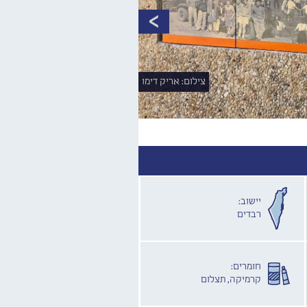
צילום: אריק דימו
יישוב:
רבדים
חומרים:
קרמיקה, תצלום