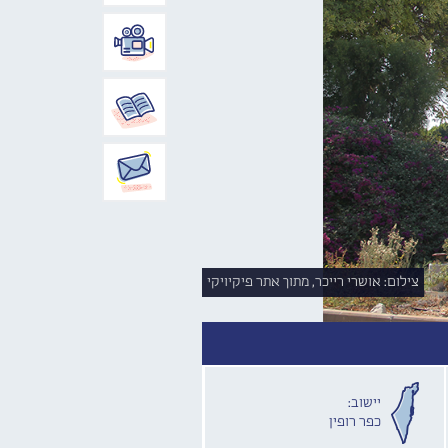
צילום: אושרי רייכר, מתוך אתר פיקיויקי
יישוב:
כפר רופין