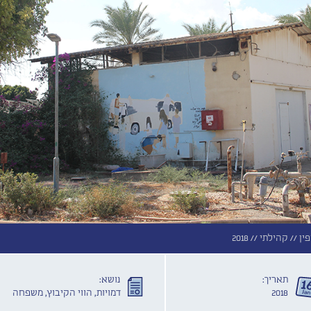
ין //
קהילתי //
2018
תאריך:
נושא:
2018
דמויות, הווי הקיבוץ, משפחה