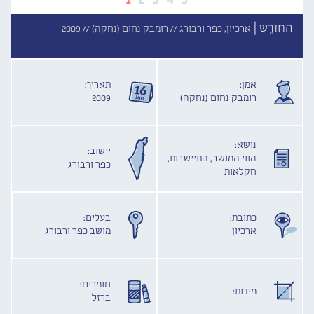
החורֵש |
ארכיון, כפר ורבורג //
רומבק נחום (נחקה) //
2009
אמן:
תאריך:
רומבק נחום (נחקה)
2009
נושא:
יישוב:
הווי המושב, התיישבות,
כפר ורבורג
חקלאות
כתובת:
בעלים:
ארכיון
מושב כפר ורבורג
חומרים:
מידות:
ברזל