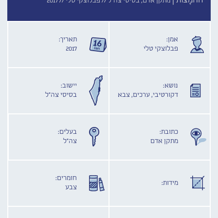
החמָצוֹת |
מתקן אדם, בסיסי צה"ל //
פבלוצקי טלי //
2017
אמן:
תאריך:
פבלוצקי טלי
2017
נושא:
יישוב:
דקורטיבי, ערכים, צבא
בסיסי צה"ל
כתובת:
בעלים:
מתקן אדם
צה"ל
חומרים:
מידות:
צבע