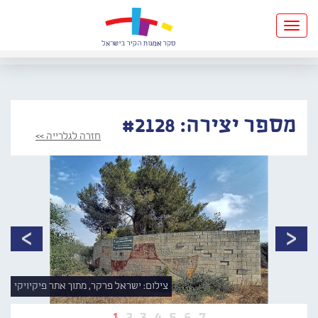
Toggle
navigation
מספר יצירה: #2128
חזרה לגלרייה >>
צילום: ישראל פרקר, מתוך אתר פיקיויקי
1
2
3
4
5
6
7