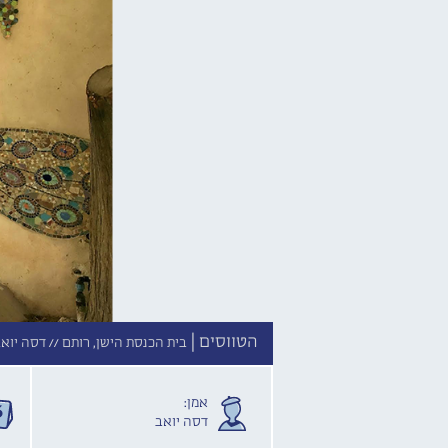
הטווסים |
בית הכנסת הישן, רותם //
דסה יואב
אמן:
דסה יואב