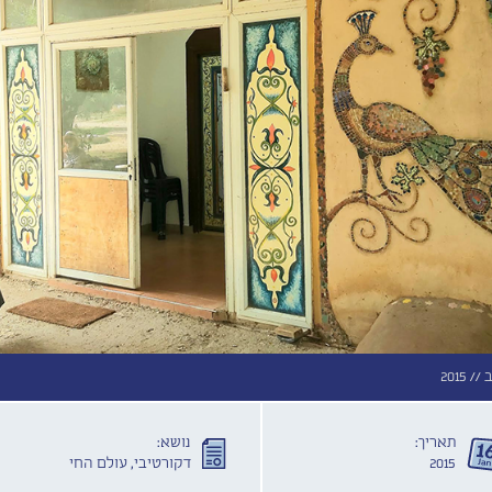
 //
2015
תאריך:
נושא:
2015
דקורטיבי, עולם החי