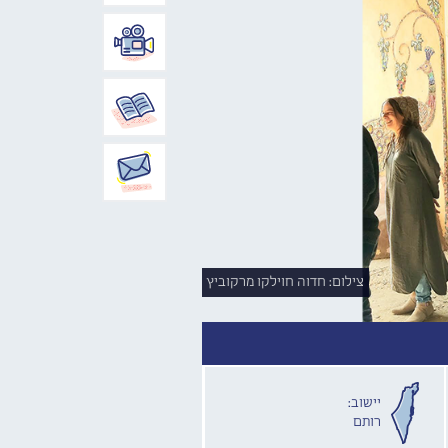
צילום: חדוה חוילקו מרקוביץ
יישוב:
רותם