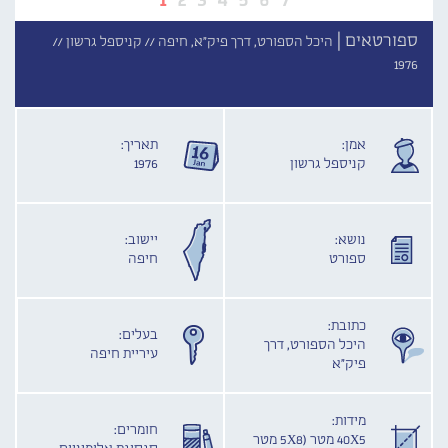
ספורטאים |
היכל הספורט, דרך פיק"א, חיפה //
קניספל גרשון //
1976
אמן:
תאריך:
קניספל גרשון
1976
נושא:
יישוב:
ספורט
חיפה
כתובת:
בעלים:
היכל הספורט, דרך
עיריית חיפה
פיק"א
מידות:
חומרים:
40X5 מטר (5X8 מטר