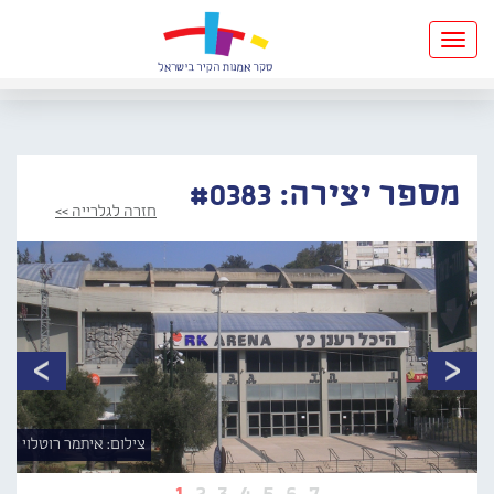
Toggle
navigation
מספר יצירה: #0383
חזרה לגלרייה >>
צילום: איתמר רוטלוי
1
2
3
4
5
6
7