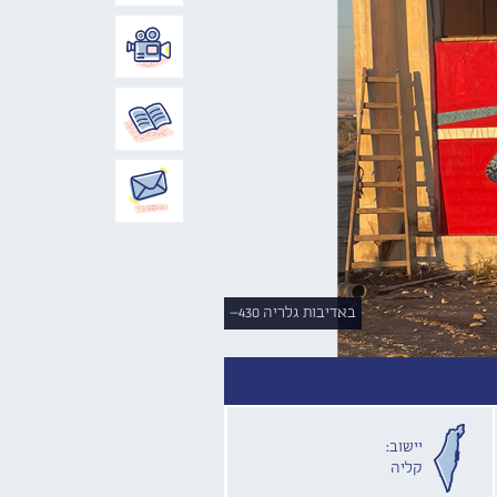
באדיבות גלריה 430–
יישוב:
קליה