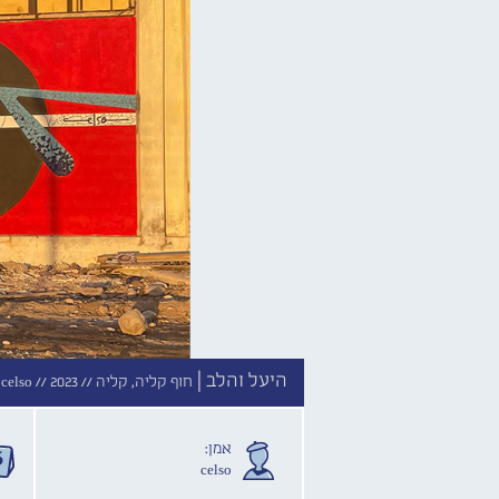
היעל והלב |
חוף קליה, קליה //
2023
celso //
אמן:
celso