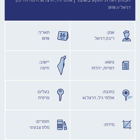
הכוהן הגדול תוקע בשופר |
אולמי גיל, הרצל 41, חיפה //
ריבק
דניאל //
1978
אמן:
תאריך:
ריבק דניאל
1978
נושא:
יישוב:
דמויות, יהדות
חיפה
כתובת:
בעלים:
אולמי גיל, הרצל 41
פרטית
חומרים:
מידות:
מלט צבעוני