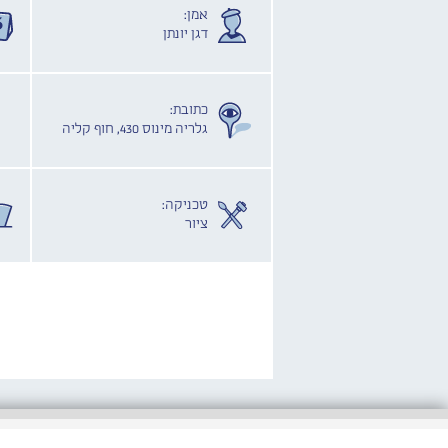
אמן:
דגן יונתן
כתובת:
גלריה מינוס 430, חוף קליה
טכניקה:
ציור