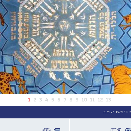
1
2
3
4
5
6
7
8
9
10
11
12
13
אורי מאיר //
1939
תאריך:
נושא: