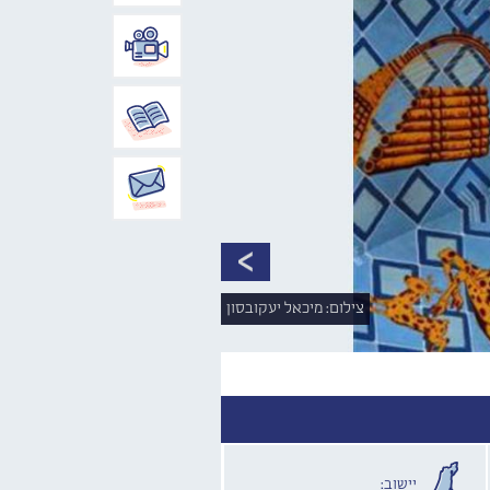
צילום: מיכאל יעקובסון
יישוב: