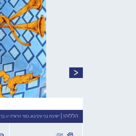
הללוהו |
ישיבת בני עקיבא, כפר הרא"ה //
בן־
אמן: