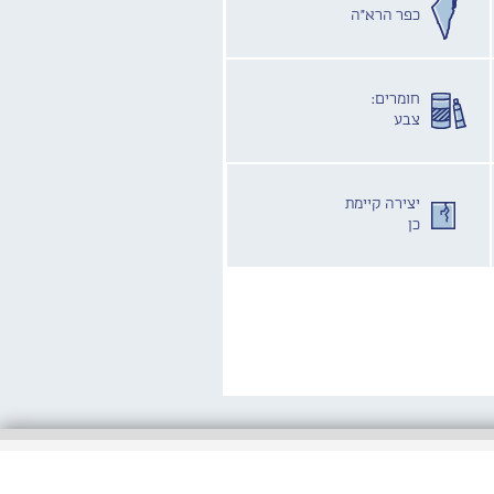
כפר הרא"ה
חומרים:
צבע
יצירה קיימת
כן