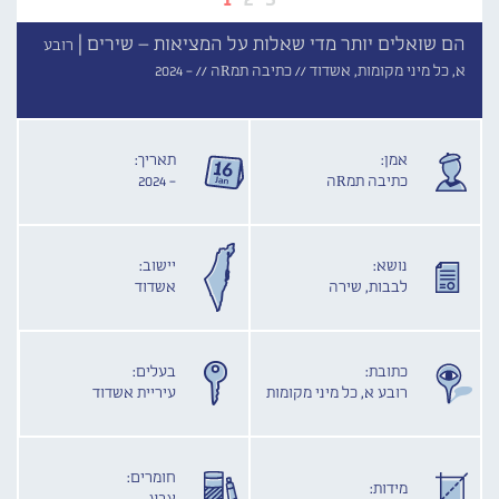
הם שואלים יותר מדי שאלות על המציאות – שירים |
רובע
א, כל מיני מקומות, אשדוד //
כתיבה תמRה //
- 2024
אמן:
תאריך:
כתיבה תמRה
- 2024
נושא:
יישוב:
לבבות, שירה
אשדוד
כתובת:
בעלים:
רובע א, כל מיני מקומות
עיריית אשדוד
חומרים:
מידות: