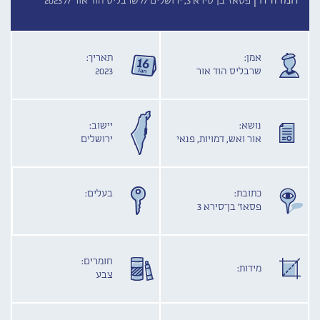
המדורה |
פסאז' בן־סירא 3, ירושלים //
שרבליס הוד אור //
2023
אמן:
תאריך:
שרבליס הוד אור
2023
נושא:
יישוב:
אור ואש, דמויות, פנאי
ירושלים
כתובת:
בעלים:
פסאז' בן־סירא 3
חומרים:
מידות:
צבע