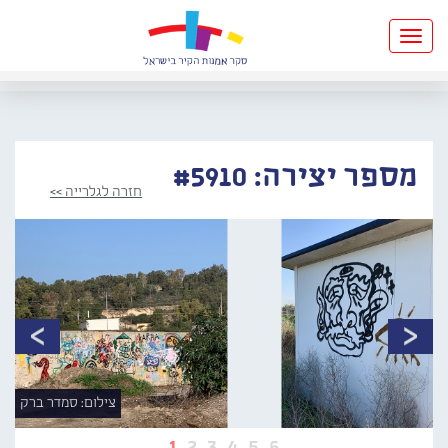
Toggle
navigation
מספר יצירה: #5910
חזרה לגלרייה >>
צילום: סמדר ברק
1
2
3
4
5
6