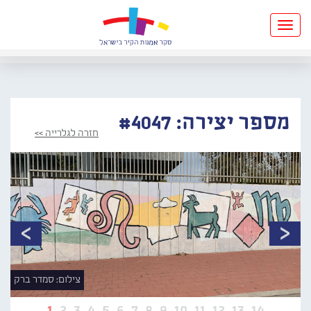
Toggle
navigation
מספר יצירה: #4047
חזרה לגלרייה >>
צילום: סמדר ברק
1
2
3
4
5
6
7
8
9
10
11
12
13
14