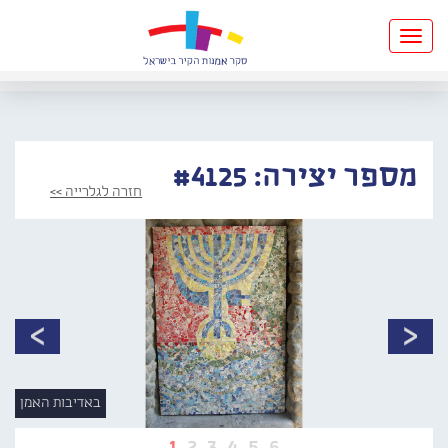
Toggle
navigation
מספר יצירה: #4125
חזרה לגלרייה >>
באדיבות האמן
1
2
3
4
5
6