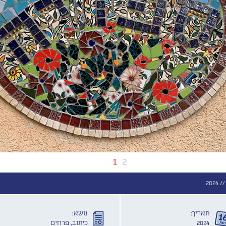
1
2
/
2024
תאריך:
נושא:
2024
כיתוב, פרחים