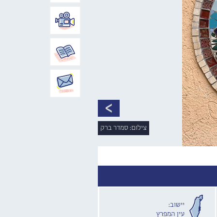
צילום: סמדר ברק
יישוב:
עין המפרץ