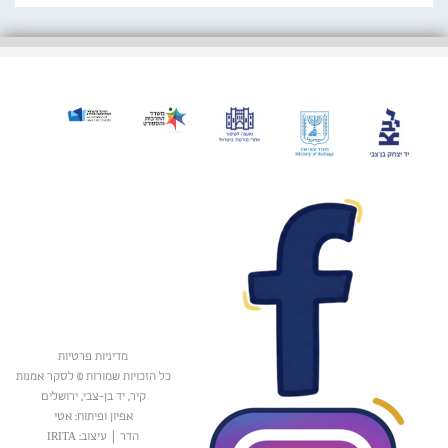
מדיניות פרטיות
כל הזכויות שמורות © לסקר אמנות
קיר, יד בן-צבי, ירושלים
אפיון ופיתוח: אטי
הדר
|
עיצוב: IRITA