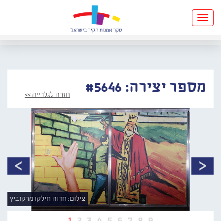
Toggle
navigation
מספר יצירה: #5646
חזרה לגלרייה >>
צילום: חדוה חילקו מרקוביץ
1
2
3
4
5
6
7
8
9