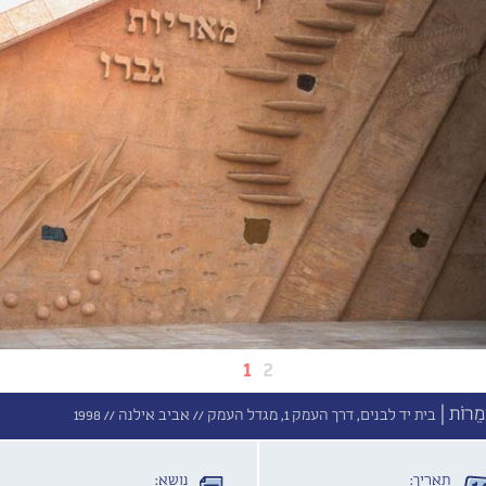
1
2
ְמֵרוֹת |
בית יד לבנים, דרך העמק 1, מגדל העמק //
אביב אילנה //
1998
תאריך:
נושא: