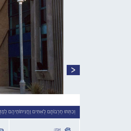
וְכִתְּתוּ חַרְבוֹתָם לְאִתִּים וַחֲנִיתוֹתֵיהֶם לְמַז
אמן: