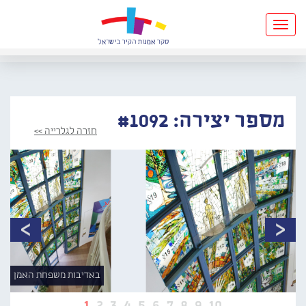
Toggle
navigation
מספר יצירה: #1092
חזרה לגלרייה >>
באדיבות משפחת האמן
1
2
3
4
5
6
7
8
9
10