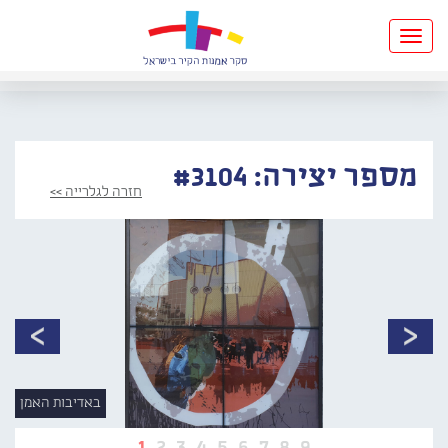
Toggle
navigation
מספר יצירה: #3104
חזרה לגלרייה >>
באדיבות האמן
1
2
3
4
5
6
7
8
9