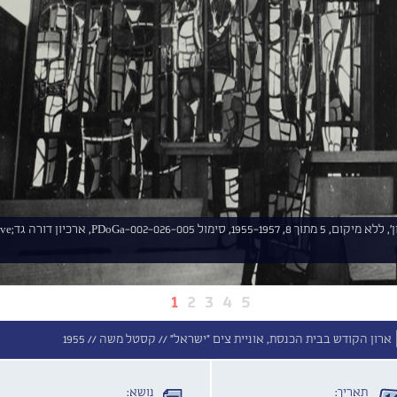
1
2
3
4
5
|
ארון הקודש בבית הכנסת, אוניית צים "ישראל" //
קסטל משה //
1955
תאריך:
נושא: