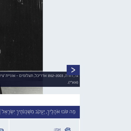
(אא"י).
מַה טֹּבוּ אֹהָלֶיךָ, יַעֲקֹב מִשְׁכְּנֹתֶיךָ יִשְׂרָאֵל 
אמן: