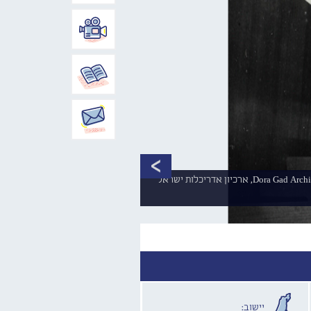
גד, דורה, 1912-2003 אדריכל, תצלומים - אוניית 'ציון', ללא מיקום, 5 מתוך 8, 1955-1957, סימול PDoGa-002-026-005, ארכיון דורה גד;Dora Gad Archive, ארכיון אדריכלות ישראל
יישוב: