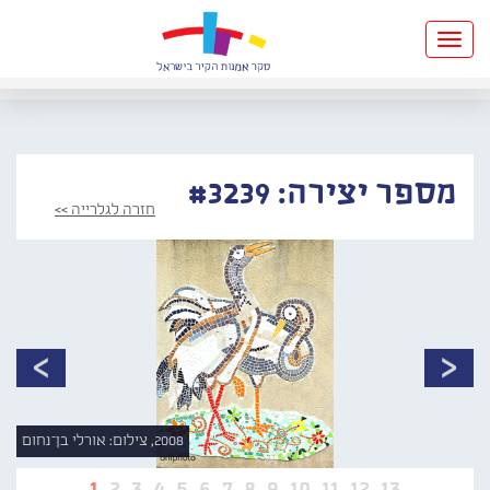
Toggle
navigation
מספר יצירה: #3239
חזרה לגלרייה >>
2008, צילום: אורלי בן־נחום
1
2
3
4
5
6
7
8
9
10
11
12
13