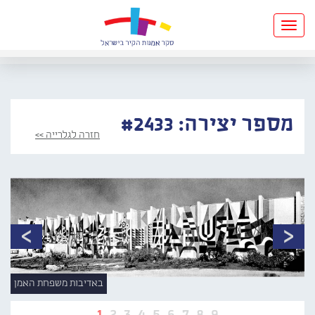
Toggle
navigation
מספר יצירה: #2433
חזרה לגלרייה >>
באדיבות משפחת האמן
1
2
3
4
5
6
7
8
9