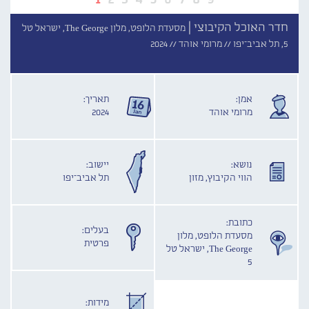
חדר האוכל הקיבוצי |
מסעדת הלופט, מלון The George, ישראל טל
5, תל אביב־יפו //
מרומי אוהד //
2024
אמן:
תאריך:
מרומי אוהד
2024
נושא:
יישוב:
הווי הקיבוץ, מזון
תל אביב־יפו
כתובת:
בעלים:
מסעדת הלופט, מלון
פרטית
The George, ישראל טל
5
מידות: