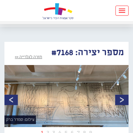
Toggle
navigation
מספר יצירה: #7168
חזרה לגלרייה >>
צילום: סמדר ברק
1
2
3
4
5
6
7
8
9