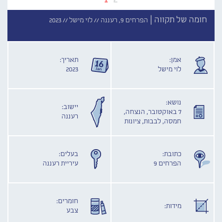
חומה של תקווה |
הפרחים 9, רעננה //
לוי מישל //
2023
אמן:
תאריך:
לוי מישל
2023
נושא:
יישוב:
7 באוקטובר, הנצחה,
רעננה
חמסה, לבבות, ציונות
כתובת:
בעלים:
הפרחים 9
עיריית רעננה
חומרים:
מידות:
צבע