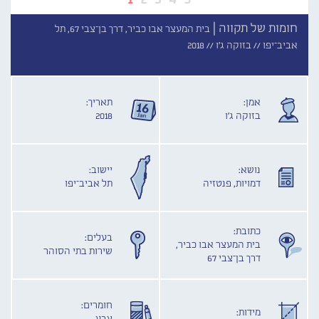
חומות של תקווה |
בית המעצר אבו כביר, דרך בן־צבי 67, תל
אביב־יפו //
בזוקה ג'ו //
2018
אמן:
תאריך:
בזוקה ג'ו
2018
נושא:
יישוב:
דמויות, פנטזיה
תל אביב־יפו
כתובת:
בעלים:
בית המעצר אבו כביר,
שירות בתי הסוהר
דרך בן־צבי 67
חומרים:
מידות: