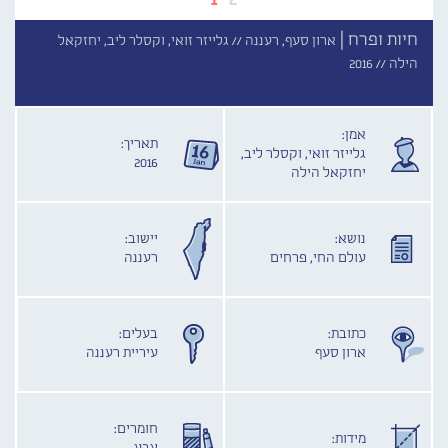
חיות ופרח |
ארון סעף, רעננה //
גלייזר זואי, וקסלר ליב, יחזקאל
הילה //
2016
אמן:
תאריך:
גלייזר זואי, וקסלר ליב,
2016
יחזקאל הילה
נושא:
יישוב:
עולם החי, פרחים
רעננה
כתובת:
בעלים:
ארון סעף
עיריית רעננה
חומרים:
מידות: