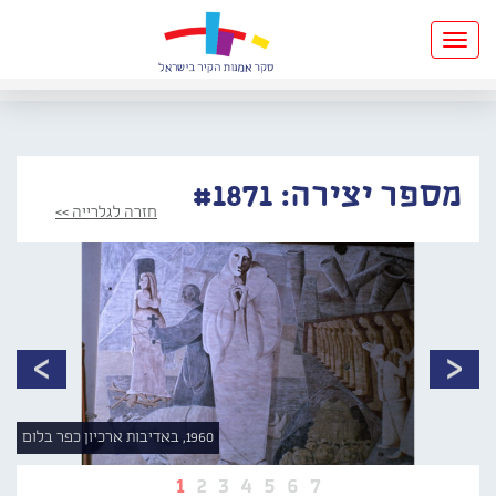
Toggle
navigation
מספר יצירה: #1871
חזרה לגלרייה >>
1960, באדיבות ארכיון כפר בלום
1
2
3
4
5
6
7