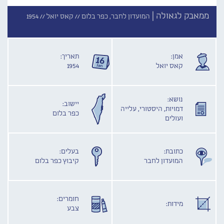
ממאבק לגאולה |
המועדון לחבר, כפר בלום //
קאס יואל //
1954
אמן:
תאריך:
קאס יואל
1954
נושא:
יישוב:
דמויות, היסטורי, עלייה
כפר בלום
ועולים
כתובת:
בעלים:
המועדון לחבר
קיבוץ כפר בלום
חומרים:
מידות:
צבע