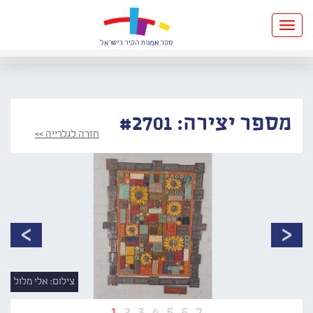
Toggle
navigation
מספר יצירה: #2701
חזרה לגלרייה >>
צילום: אלי מלול
1
2
3
4
5
6
7