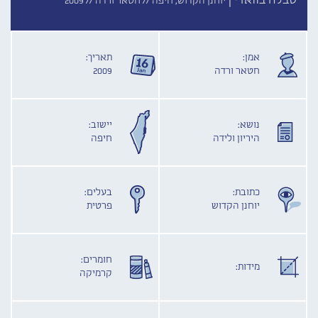
טבלה בוואדי |
יוחנן הקדוש, חיפה //
חטאר ורדה //
2009
אמן:
תאריך:
חטאר ורדה
2009
נושא:
יישוב:
היריון ולידה
חיפה
כתובת:
בעלים:
יוחנן הקדוש
פרטית
חומרים:
מידות:
קרמיקה