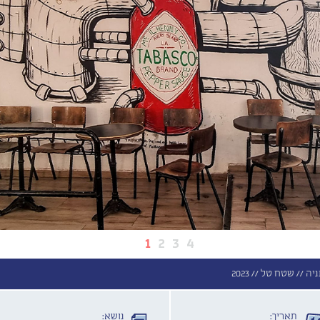
1
2
3
4
ניה //
שטח טל //
2023
תאריך:
נושא: