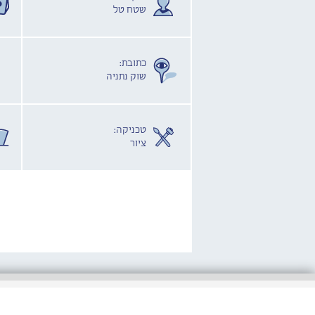
שטח טל
כתובת:
שוק נתניה
טכניקה:
ציור