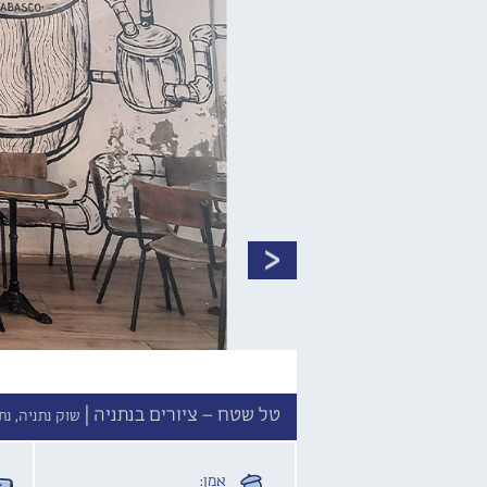
טל שטח – ציורים בנתניה |
שוק נתניה, נת
אמן: