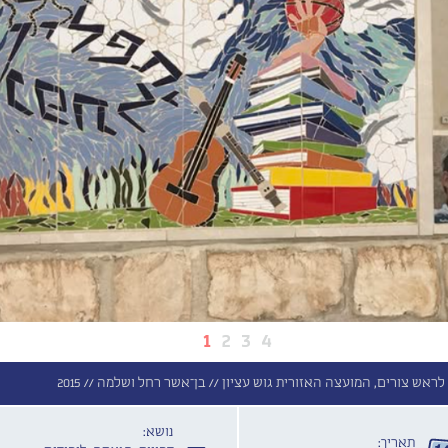
1
2
3
4
 לראש צורים, המועצה האזורית גוש עציון //
בן־אשר רחל ושלמה //
2015
נושא:
תאריך: