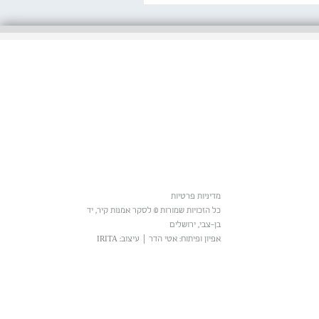
מדיניות פרטיות
כל הזכויות שמורות © לסקר אמנות קיר, יד
בן-צבי, ירושלים
אפיון ופיתוח: אטי הדר
|
עיצוב: IRITA