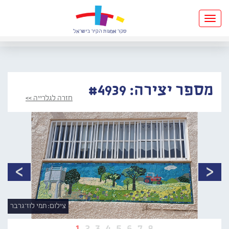
Toggle
navigation
מספר יצירה: #4939
חזרה לגלרייה >>
צילום: תמי לוז־גרבר
1
2
3
4
5
6
7
8