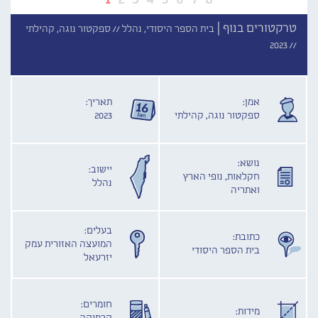
טרקטורים בנוף |
בית הספר היסודי, נהלל //
ספקטור נוגה, קהילתי
2023
//
אמן:
תאריך:
ספקטור נוגה, קהילתי
2023
נושא:
יישוב:
חקלאות, נופי הארץ
נהלל
ואתריה
בעלים:
כתובת:
המועצה האזורית עמק
בית הספר היסודי
יזרעאל
חומרים:
מידות: