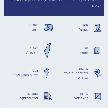
יד לנופלים |
בית יד לבנים, אחד העם 20, ראשון לציון //
סמואל חווה
1964
//
אמן:
תאריך:
סמואל חווה
1964
נושא:
יישוב:
הנצחה
ראשון לציון
כתובת:
בעלים:
בית יד לבנים, אחד
עיריית ראשון לציון
העם 20
מידות:
חומרים:
3X2.5 מטר
צבע, קרמיקה