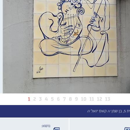
1
2
3
4
5
6
7
8
9
10
11
12
13
 //
קאס יואל //
נושא: