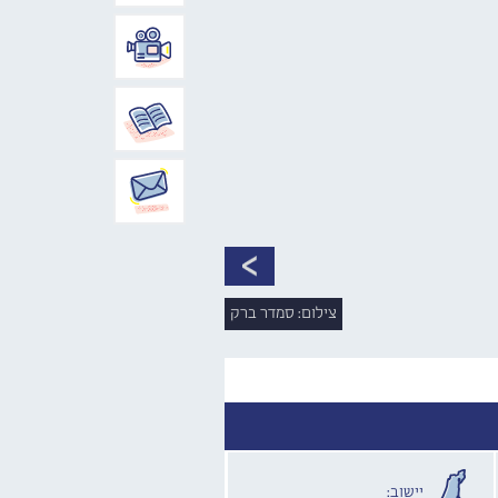
צילום: סמדר ברק
יישוב: