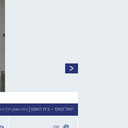
יואל קאס – בית האמן |
בית האמן, דרך הזית 5, בן שמן
אמן: