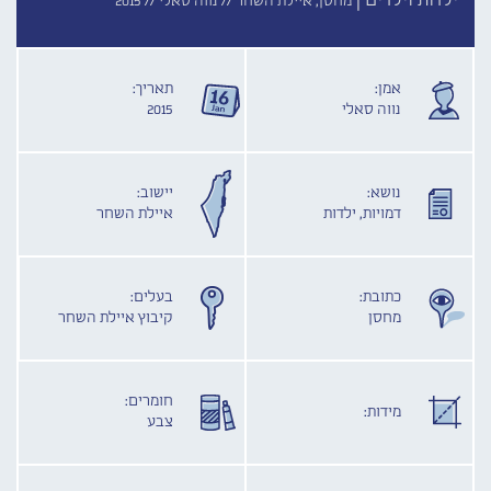
ילדוֹת וילדים |
מחסן, איילת השחר //
נווה סאלי //
2015
אמן:
תאריך:
נווה סאלי
2015
נושא:
יישוב:
דמויות, ילדות
איילת השחר
כתובת:
בעלים:
מחסן
קיבוץ איילת השחר
חומרים:
מידות:
צבע