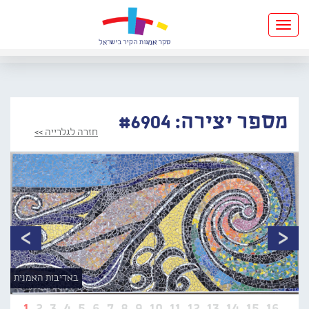
Toggle
navigation
מספר יצירה: #6904
חזרה לגלרייה >>
באדיבות האמנית
1
2
3
4
5
6
7
8
9
10
11
12
13
14
15
16