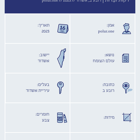
ירקות ופֵרות |
רובע ב, אשדוד //
2023
polur.one //
אמן:
תאריך:
2023
polur.one
נושא:
יישוב:
עולם הצומח
אשדוד
כתובת:
בעלים:
רובע ב
עיריית אשדוד
חומרים:
מידות:
צבע