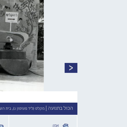
הכול בתנועה |
מקלט (ליד פעוטון ג), בית הש
אמן: