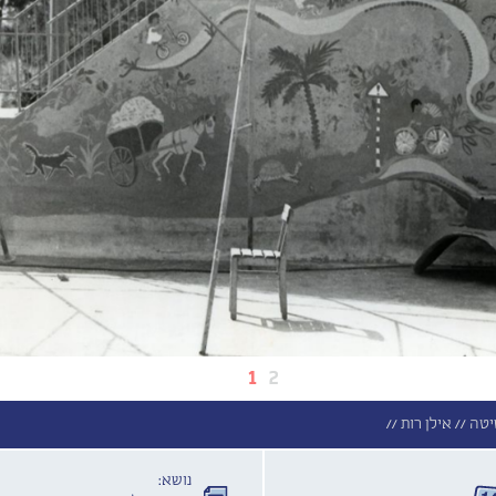
1
2
יטה //
אילן רות //
נושא: