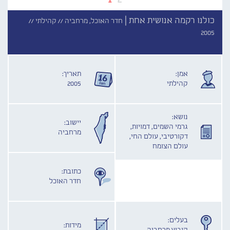
כולנו רקמה אנושית אחת |
חדר האוכל, מרחביה //
קהילתי //
2005
אמן:
תאריך:
קהילתי
2005
נושא:
יישוב:
גרמי השמים, דמויות,
מרחביה
דקורטיבי, עולם החי,
עולם הצומח
כתובת:
חדר האוכל
בעלים:
מידות: