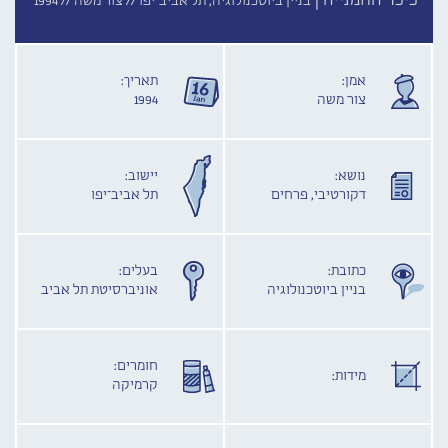
כיכר החמנייה |
בניין ביוטכנולוגיה, תל אביב־יפו //
צור משה //
1994
אמן:
תאריך:
צור משה
1994
נושא:
יישוב:
דקורטיבי, פרחים
תל אביב־יפו
כתובת:
בעלים:
בניין ביוטכנולוגיה
אוניברסיטת תל אביב
חומרים:
מידות:
קרמיקה