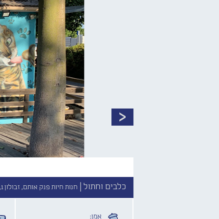
כלבים וחתול |
חנות חיות פנק אותם, זבולון 1, קריית טבעון //
אמן: