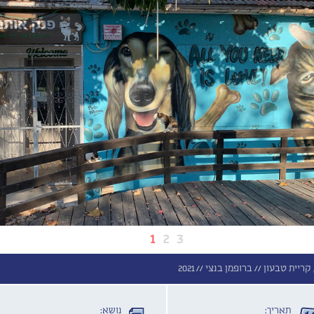
1
2
3
ברופמן בנצי //
2021
תאריך:
נושא: