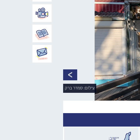
צילום: סמדר ברק
יישוב: