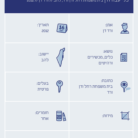
כלי עבודה |
בית משפחת רחל ודן ורד, להב //
ורד דן //
2012
אמן:
תאריך:
ורד דן
2012
נושא:
יישוב:
כלים, מכשירים
להב
ורהיטים
כתובת:
בעלים:
בית משפחת רחל ודן
פרטית
ורד
חומרים:
מידות:
אחר