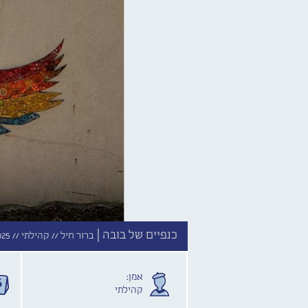
כנפיים של בובה |
ברור חיל //
קהילתי //
025
אמן:
קהילתי