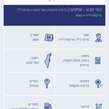
כפר סבא – שלטים |
כל מיני מקומות, כפר סבא //
מרום לילי,
מרקוס דליה //
2010
אמן:
תאריך:
מרום לילי, מרקוס דליה
2010
נושא:
יישוב:
כיתוב, עולם הצומח,
כפר סבא
פרחים
כתובת:
בעלים:
כל מיני מקומות
פרטית
חומרים:
מידות: