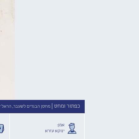
כפתור ומחט |
מחסן הבגדים לשעבר, הראל /
אמן:
ינוקא עזרא