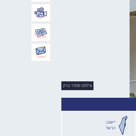
צילום: סמדר ברק
יישוב:
הראל